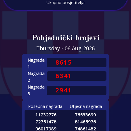
Ukupno posjetitelja
Pobjednički brojevi
Thursday - 06 Aug 2026
Nagrada
8615
1
Nagrada
6341
2
Nagrada
2941
3
Posebna nagrada
Utješna nagrada
1123
2776
7653
3699
7275
1478
8146
5976
9601
7989
7486
1482