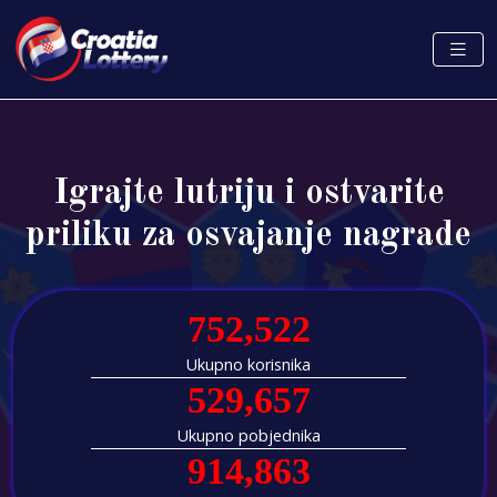
Igrajte lutriju i ostvarite
priliku za osvajanje nagrade
759,525
Ukupno korisnika
534,722
Ukupno pobjednika
923,611